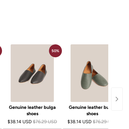
50%
50%
Genuine leather bulga
Genuine leather bulga
shoes
shoes
$38.14 USD
$76.29 USD
$38.14 USD
$76.29 USD
$