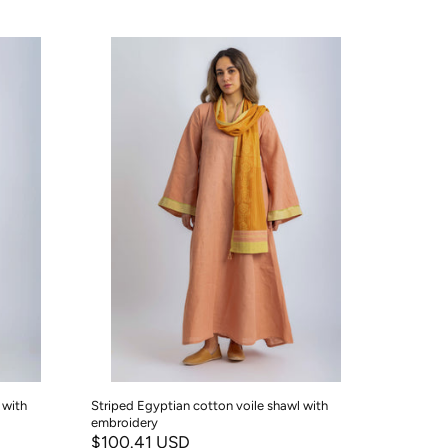
 with
Striped Egyptian cotton voile shawl with
Embroider
embroidery
$100.4
$100.41 USD