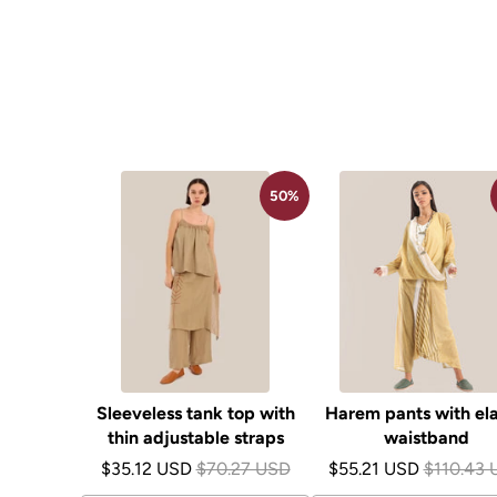
50%
Sleeveless tank top with
Harem pants with ela
thin adjustable straps
waistband
$35.12 USD
$70.27 USD
$55.21 USD
$110.43 