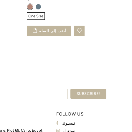
One Size
One Size
لة
أضف إلى السلة
FOLLOW US
فيسبوك
one, Plot 69, Cairo, Egypt
انستغرام