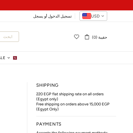
USD
تسجيل الدخول
أو
يسجل
ابحث
حقيبة (0)
ALE
%
SHIPPING
220 EGP flat shipping rate on all orders
(Egypt only)
Free shipping on orders above 15,000 EGP
(Egypt Only)
PAYMENTS
Accepts the following payment methods: