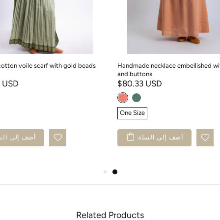
otton voile scarf with gold beads
Handmade necklace embellished wi
and buttons
1 USD
$80.33 USD
One Size
أضف إلى السلة
أضف إلى الس
Related Products