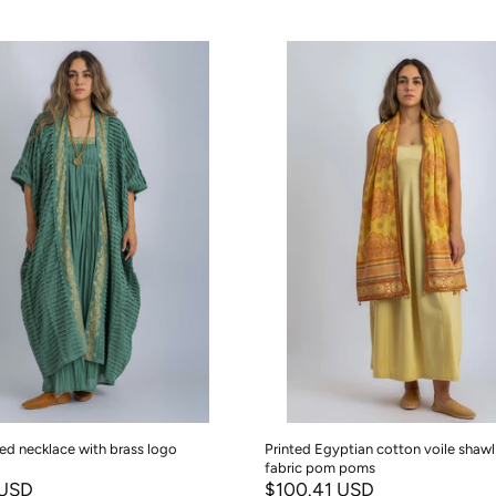
red necklace with brass logo
Printed Egyptian cotton voile shawl
fabric pom poms
 USD
$100.41 USD