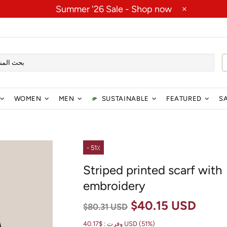
Summer '26 Sale -
Shop now
WOMEN
MEN
SUSTAINABLE
FEATURED
S
- 51٪
Striped printed scarf with
embroidery
$40.15 USD
$80.31 USD
(51%)
$40.17 USD
وفرت :