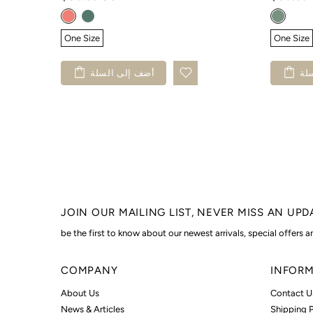
One Size
One Size
لة
أضف إلى السلة
JOIN OUR MAILING LIST, NEVER MISS AN UPD
be the first to know about our newest arrivals, special offers 
COMPANY
INFOR
About Us
Contact U
News & Articles
Shipping P