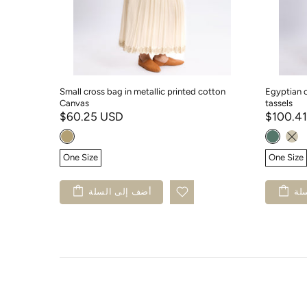
e
Small cross bag in metallic printed cotton
Egyptian c
Canvas
tassels
$60.25 USD
$100.4
One Size
One Size
لة
أضف إلى السلة