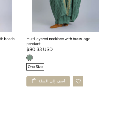
th beads
Multi layered necklace with brass logo
Embroider
pendant
$100.4
$80.33 USD
One Size
One Size
لة
أضف إلى السلة