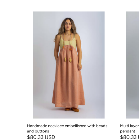
ld beads
Handmade necklace embellished with beads
Multi laye
and buttons
pendant
$80.33 USD
$80.33