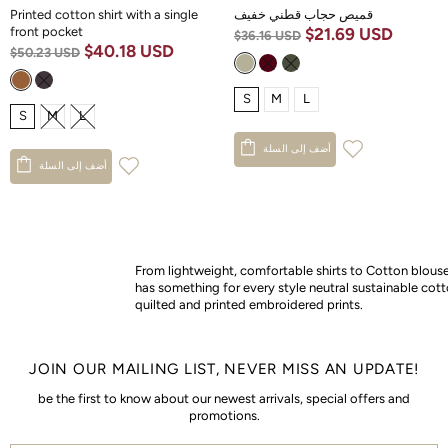
قميص حجاب قطني خفيف
Printed cotton shirt with a single
front pocket
$21.69 USD
$36.16 USD
$40.18 USD
$50.23 USD
S
M
L
S
M
L
أضف إلى السلة
أضف إلى السلة
From lightweight, comfortable shirts to Cotton blouse
has something for every style neutral sustainable cott
quilted and printed embroidered prints.
JOIN OUR MAILING LIST, NEVER MISS AN UPDATE!
be the first to know about our newest arrivals, special offers and
promotions.