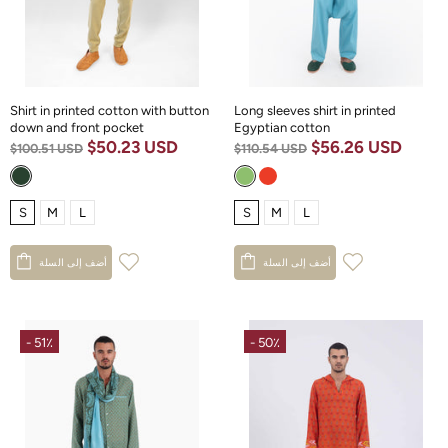
Shirt in printed cotton with button
Long sleeves shirt in printed
down and front pocket
Egyptian cotton
$50.23 USD
$56.26 USD
$100.51 USD
$110.54 USD
S
M
L
S
M
L
أضف إلى السلة
أضف إلى السلة
- 51٪
- 50٪