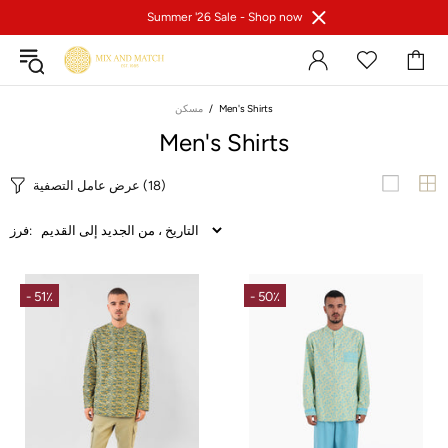
Summer '26 Sale -
Shop now
Men's Shirts
مسكن
Men's Shirts
(18)
عرض عامل التصفية
فرز:
- 51٪
- 50٪