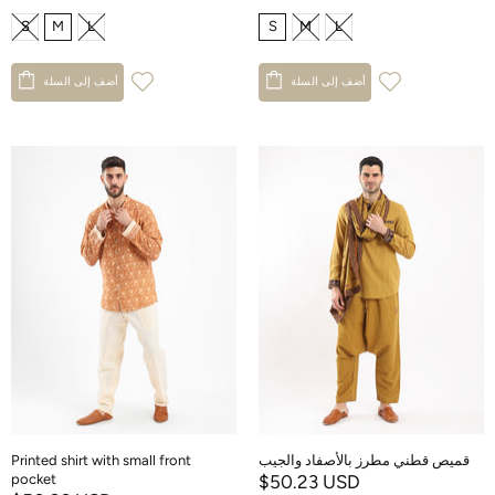
S
M
L
S
M
L
أضف إلى السلة
أضف إلى السلة
قميص قطني مطرز بالأصفاد والجيب
Printed shirt with small front
pocket
$50.23 USD