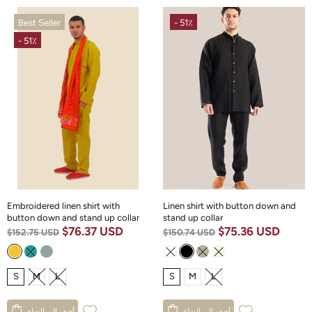
Best Seller
- 51٪
- 51٪
Embroidered linen shirt with
Linen shirt with button down and
button down and stand up collar
stand up collar
$76.37 USD
$75.36 USD
$152.75 USD
$150.74 USD
S
M
L
S
M
L
أضف إلى السلة
أضف إلى السلة