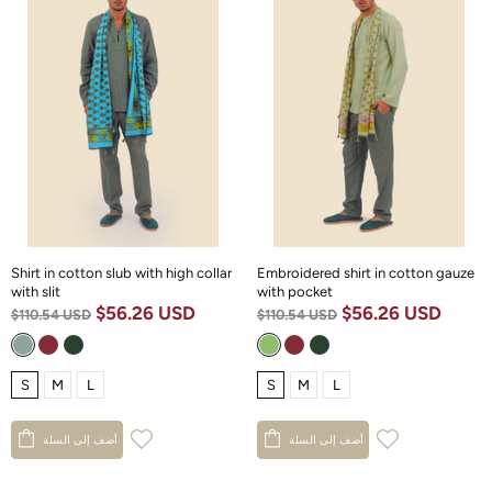
Shirt in cotton slub with high collar
Embroidered shirt in cotton gauze
with slit
with pocket
$56.26 USD
$56.26 USD
$110.54 USD
$110.54 USD
S
M
L
S
M
L
أضف إلى السلة
أضف إلى السلة